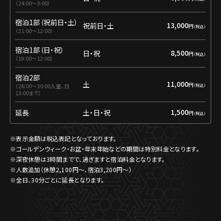
24:00〜3:00
宿泊1部（祝前日・土）
13,000
祝前日・土
円
21:00〜12:00
宿泊1部（日・祝）
8,500
日・祝
円
19:00～12:00
宿泊2部
11,000
土
円
26:00～30:00入室、日
13:00まで
1,500
延長
土・日・祝
円
※表示金額は税込表記となっております。
※ゴールデンウィーク・お盆・年末年始などの期間は特別料金となります。
※深夜休憩は3時間までで、過ぎますと宿泊料金となります。
※人数追加（休憩2,100円〜、宿泊3,200円〜）
※全日、30分ごとに延長となります。