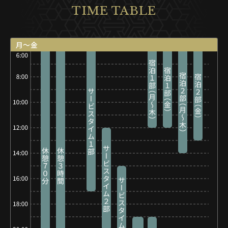
TIME TABLE
月〜金