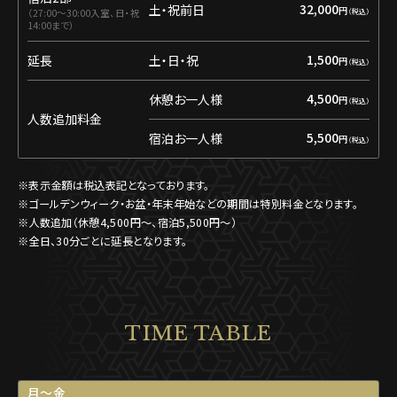
32,000
土・祝前日
円
27:00〜30:00入室、日・祝
14:00まで
1,500
延長
土・日・祝
円
4,500
休憩お一人様
円
人数追加料金
5,500
宿泊お一人様
円
※表示金額は税込表記となっております。
※ゴールデンウィーク・お盆・年末年始などの期間は特別料金となります。
※人数追加（休憩4,500円〜、宿泊5,500円〜）
※全日、30分ごとに延長となります。
TIME TABLE
月〜金